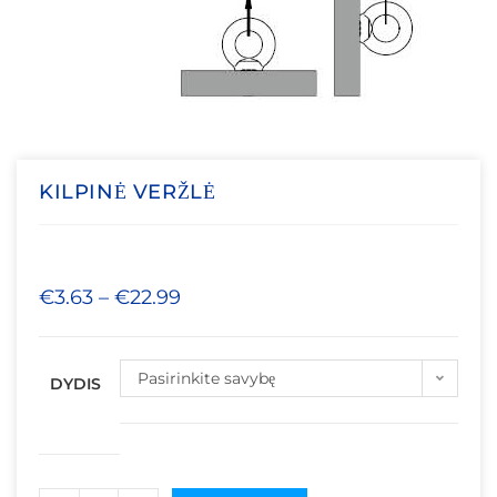
KILPINĖ VERŽLĖ
€
3.63
–
€
22.99
Pasirinkite savybę
DYDIS