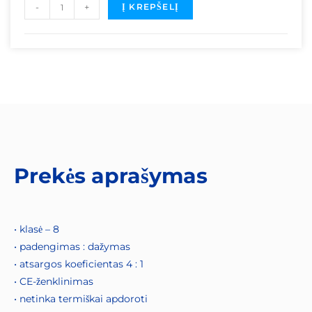
-
+
Į KREPŠELĮ
Prekės aprašymas
• klasė – 8
• padengimas : dažymas
• atsargos koeficientas 4 : 1
• CE-ženklinimas
• netinka termiškai apdoroti