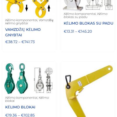
Kėlimo komponentai
,
Kėlimo
blokas su padu
Kėlimo komponentai
,
Vamzdžių
KĖLIMO BLOKAS SU PADU
kėlimo gnybtai
VAMZDŽIŲ KĖLIMO
€
13.31
–
€
145.20
GNYBTAI
€
38.72
–
€
741.73
Kėlimo komponentai
,
Kėlimo
blokai
KĖLIMO BLOKAI
€
19.36
–
€
102.85