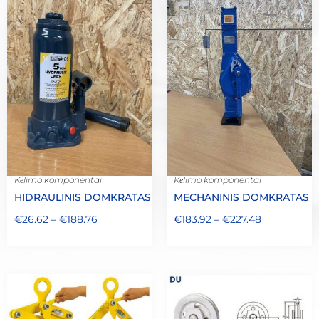
Kėlimo komponentai
Kėlimo komponentai
HIDRAULINIS DOMKRATAS
MECHANINIS DOMKRATAS
€
26.62
–
€
188.76
€
183.92
–
€
227.48