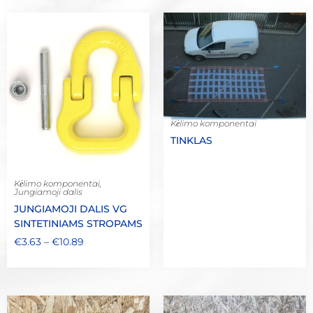
Kėlimo komponentai
TINKLAS
Kėlimo komponentai
,
Jungiamoji dalis
JUNGIAMOJI DALIS VG
SINTETINIAMS STROPAMS
€
3.63
–
€
10.89