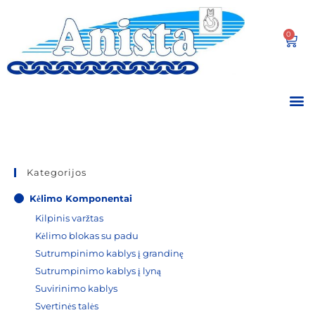
0
Kategorijos
Kėlimo Komponentai
Kilpinis varžtas
Kėlimo blokas su padu
Sutrumpinimo kablys į grandinę
Sutrumpinimo kablys į lyną
Suvirinimo kablys
Svertinės talės