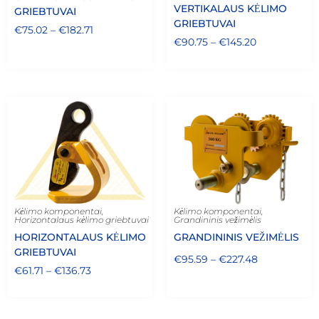
VERTIKALAUS KĖLIMO
GRIEBTUVAI
GRIEBTUVAI
€
75.02
–
€
182.71
€
90.75
–
€
145.20
Kėlimo komponentai
,
Kėlimo komponentai
,
Horizontalaus kėlimo griebtuvai
Grandininis vežimėlis
HORIZONTALAUS KĖLIMO
GRANDININIS VEŽIMĖLIS
GRIEBTUVAI
€
95.59
–
€
227.48
€
61.71
–
€
136.73