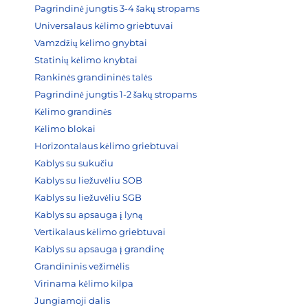
Pagrindinė jungtis 3-4 šakų stropams
Universalaus kėlimo griebtuvai
Vamzdžių kėlimo gnybtai
Statinių kėlimo knybtai
Rankinės grandininės talės
Pagrindinė jungtis 1-2 šakų stropams
Kėlimo grandinės
Kėlimo blokai
Horizontalaus kėlimo griebtuvai
Kablys su sukučiu
Kablys su liežuvėliu SOB
Kablys su liežuvėliu SGB
Kablys su apsauga į lyną
Vertikalaus kėlimo griebtuvai
Kablys su apsauga į grandinę
Grandininis vežimėlis
Virinama kėlimo kilpa
Jungiamoji dalis