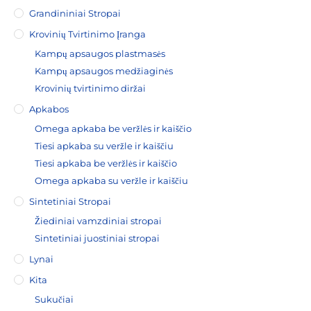
Grandininiai Stropai
Krovinių Tvirtinimo Įranga
Kampų apsaugos plastmasės
Kampų apsaugos medžiaginės
Krovinių tvirtinimo diržai
Apkabos
Omega apkaba be veržlės ir kaiščio
Tiesi apkaba su veržle ir kaiščiu
Tiesi apkaba be veržlės ir kaiščio
Omega apkaba su veržle ir kaiščiu
Sintetiniai Stropai
Žiediniai vamzdiniai stropai
Sintetiniai juostiniai stropai
Lynai
Kita
Sukučiai