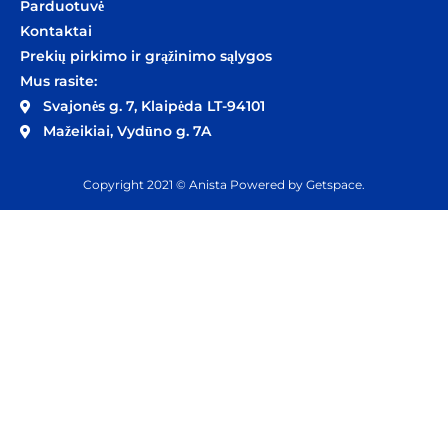
Parduotuvė
Kontaktai
Prekių pirkimo ir grąžinimo sąlygos
Mus rasite:
Svajonės g. 7, Klaipėda LT-94101
Mažeikiai, Vydūno g. 7A
Copyright 2021 © Anista Powered by
Getspace
.