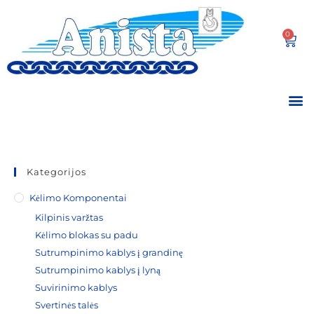
0
Kategorijos
Kėlimo Komponentai
Kilpinis varžtas
Kėlimo blokas su padu
Sutrumpinimo kablys į grandinę
Sutrumpinimo kablys į lyną
Suvirinimo kablys
Svertinės talės