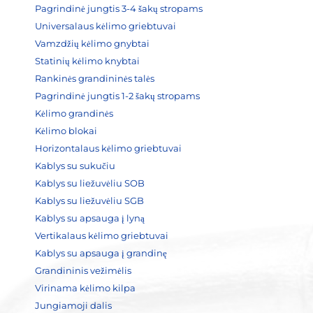
Pagrindinė jungtis 3-4 šakų stropams
Universalaus kėlimo griebtuvai
Vamzdžių kėlimo gnybtai
Statinių kėlimo knybtai
Rankinės grandininės talės
Pagrindinė jungtis 1-2 šakų stropams
Kėlimo grandinės
Kėlimo blokai
Horizontalaus kėlimo griebtuvai
Kablys su sukučiu
Kablys su liežuvėliu SOB
Kablys su liežuvėliu SGB
Kablys su apsauga į lyną
Vertikalaus kėlimo griebtuvai
Kablys su apsauga į grandinę
Grandininis vežimėlis
Virinama kėlimo kilpa
Jungiamoji dalis