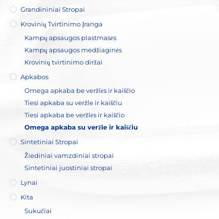
Grandininiai Stropai
Krovinių Tvirtinimo Įranga
Kampų apsaugos plastmasės
Kampų apsaugos medžiaginės
Krovinių tvirtinimo diržai
Apkabos
Omega apkaba be veržlės ir kaiščio
Tiesi apkaba su veržle ir kaiščiu
Tiesi apkaba be veržlės ir kaiščio
Omega apkaba su veržle ir kaiščiu
Sintetiniai Stropai
Žiediniai vamzdiniai stropai
Sintetiniai juostiniai stropai
Lynai
Kita
Sukučiai