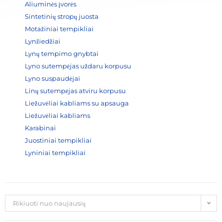
Aliuminės įvorės
Sintetinių stropų juosta
Motažiniai tempikliai
Lynžiedžiai
Lynų tempimo gnybtai
Lyno sutempėjas uždaru korpusu
Lyno suspaudėjai
Linų sutempėjas atviru korpusu
Liežuvėliai kabliams su apsauga
Liežuvėliai kabliams
Karabinai
Juostiniai tempikliai
Lyniniai tempikliai
Rikiuoti nuo naujausių