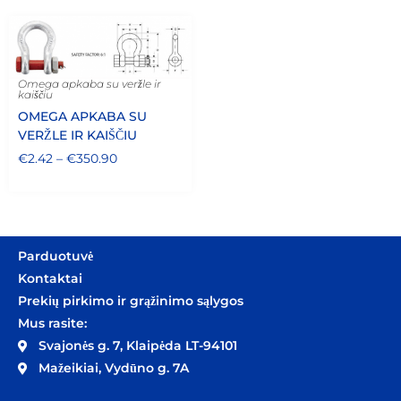
Omega apkaba su veržle ir
kaiščiu
OMEGA APKABA SU
VERŽLE IR KAIŠČIU
€
2.42
–
€
350.90
Parduotuvė
Kontaktai
Prekių pirkimo ir grąžinimo sąlygos
Mus rasite:
Svajonės g. 7, Klaipėda LT-94101
Mažeikiai, Vydūno g. 7A