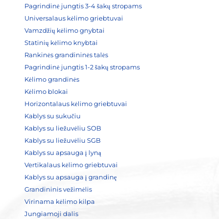
Pagrindinė jungtis 3-4 šakų stropams
Universalaus kėlimo griebtuvai
Vamzdžių kėlimo gnybtai
Statinių kėlimo knybtai
Rankinės grandininės talės
Pagrindinė jungtis 1-2 šakų stropams
Kėlimo grandinės
Kėlimo blokai
Horizontalaus kėlimo griebtuvai
Kablys su sukučiu
Kablys su liežuvėliu SOB
Kablys su liežuvėliu SGB
Kablys su apsauga į lyną
Vertikalaus kėlimo griebtuvai
Kablys su apsauga į grandinę
Grandininis vežimėlis
Virinama kėlimo kilpa
Jungiamoji dalis