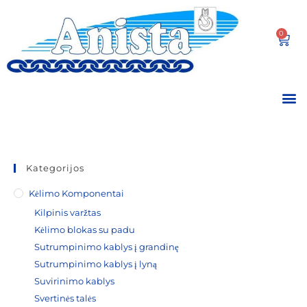
0
Kategorijos
Kėlimo Komponentai
Kilpinis varžtas
Kėlimo blokas su padu
Sutrumpinimo kablys į grandinę
Sutrumpinimo kablys į lyną
Suvirinimo kablys
Svertinės talės