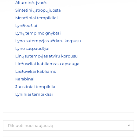
Aliuminės įvorės
Sintetinių stropų juosta
Motažiniai tempikliai
Lynžiedžiai
Lynų tempimo gnybtai
Lyno sutempėjas uždaru korpusu
Lyno suspaudėjai
Linų sutempėjas atviru korpusu
Liežuvėliai kabliams su apsauga
Liežuvėliai kabliams
Karabinai
Juostiniai tempikliai
Lyniniai tempikliai
Rikiuoti nuo naujausių