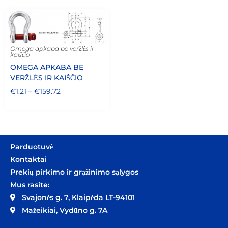
Omega apkaba be veržlės ir
kaiščio
OMEGA APKABA BE
VERŽLĖS IR KAIŠČIO
€
1.21
–
€
159.72
Parduotuvė
Kontaktai
Prekių pirkimo ir grąžinimo sąlygos
Mus rasite:
Svajonės g. 7, Klaipėda LT-94101
Mažeikiai, Vydūno g. 7A