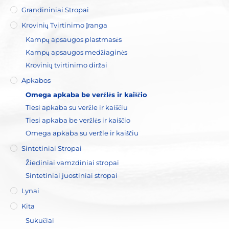
Grandininiai Stropai
Krovinių Tvirtinimo Įranga
Kampų apsaugos plastmasės
Kampų apsaugos medžiaginės
Krovinių tvirtinimo diržai
Apkabos
Omega apkaba be veržlės ir kaiščio
Tiesi apkaba su veržle ir kaiščiu
Tiesi apkaba be veržlės ir kaiščio
Omega apkaba su veržle ir kaiščiu
Sintetiniai Stropai
Žiediniai vamzdiniai stropai
Sintetiniai juostiniai stropai
Lynai
Kita
Sukučiai